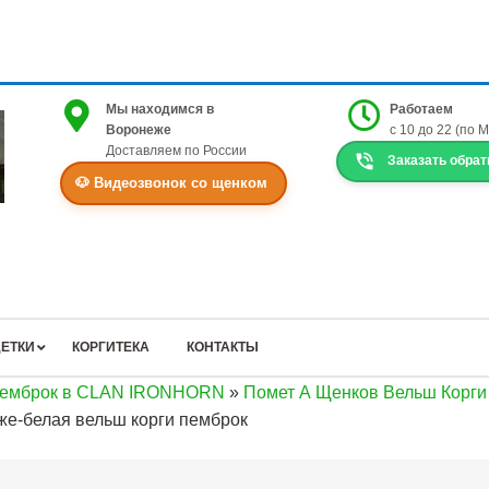
Мы находимся в
Работаем
Воронеже
с 10 до 22 (по 
Доставляем по России
Заказать обрат
🐶 Видеозвонок со щенком
ЕТКИ
КОРГИТЕКА
КОНТАКТЫ
Пемброк в CLAN IRONHORN
»
Помет А Щенков Вельш Корги
е-белая вельш корги пемброк