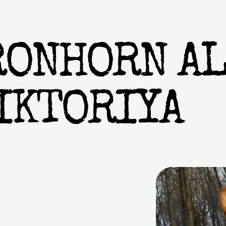
RONHORN A
IKTORIYA