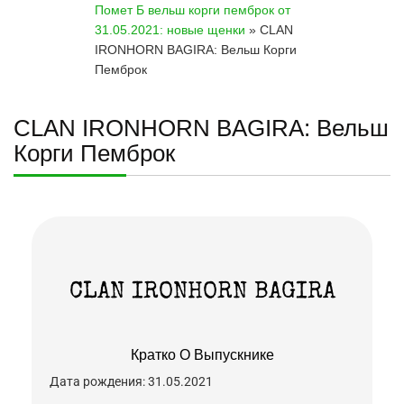
К
Помет Б вельш корги пемброк от
О
31.05.2021: новые щенки
»
CLAN
Н
IRONHORN BAGIRA: Вельш Корги
Т
Пемброк
А
К
Т
CLAN IRONHORN BAGIRA: Вельш
Ы
Корги Пемброк
CLAN IRONHORN BAGIRA
Кратко О Выпускнике
Дата рождения: 31.05.2021