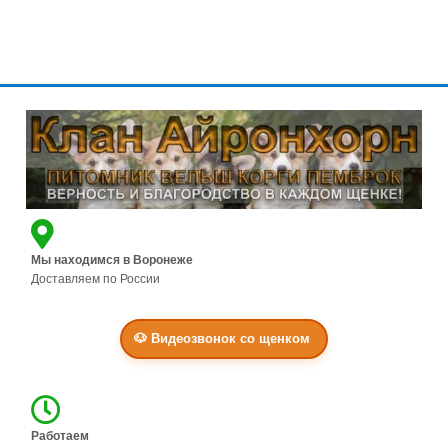
Г
Л
А
В
Н
А
Я
Щ
Е
Мы находимся в Воронеже
Н
Доставляем по России
К
И
🐶 Видеозвонок со щенком
Н
А
Ш
К
Л
Работаем
А