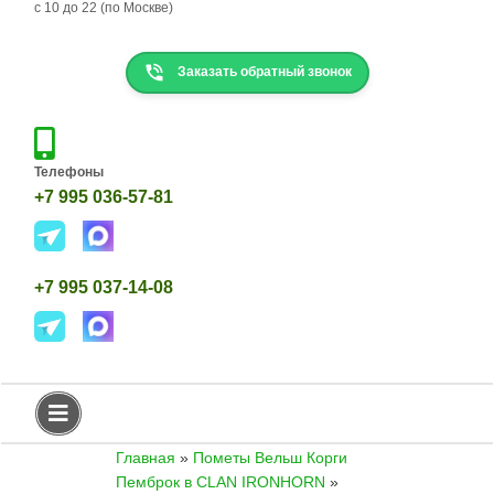
с 10 до 22 (по Москве)
Н
К
Заказать обратный звонок
О
Р
Г
И
Д
Телефоны
Е
+7 995 036-57-81
Т
К
И
+7 995 037-14-08
К
О
Р
Г
И
Т
Е
К
А
Главная
»
Пометы Вельш Корги
Пемброк в CLAN IRONHORN
»