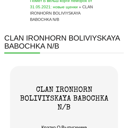
Помет Б вельш корги пемброк от
К
31.05.2021: новые щенки
»
CLAN
О
Н
IRONHORN BOLIVIYSKAYA
Т
BABOCHKA N/B
А
К
Т
CLAN IRONHORN BOLIVIYSKAYA
Ы
BABOCHKA N/B
CLAN IRONHORN
BOLIVIYSKAYA BABOCHKA
N/B
Кратко О Выпускнике