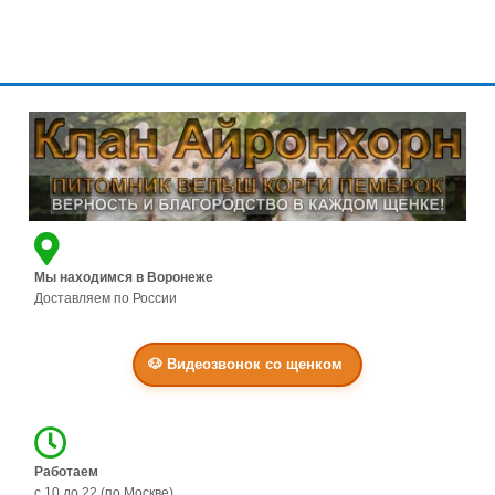
Г
Л
А
В
Н
А
Я
Щ
Е
Мы находимся в Воронеже
Н
Доставляем по России
К
И
🐶 Видеозвонок со щенком
Н
А
Ш
К
Л
Работаем
А
с 10 до 22 (по Москве)