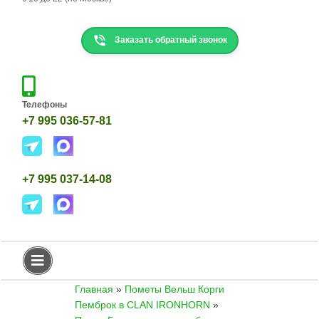
Н
К
Заказать обратный звонок
О
Р
Г
И
Д
Телефоны
Е
+7 995 036-57-81
Т
К
И
+7 995 037-14-08
К
О
Р
Г
И
Т
Е
К
Главная
»
Пометы Вельш Корги
А
Пемброк в CLAN IRONHORN
»