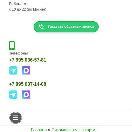
Н
Работаем
с 10 до 22 (по Москве)
К
О
Р
Заказать обратный звонок
Г
И
Д
Е
Телефоны
Т
+7 995 036-57-81
К
И
К
О
+7 995 037-14-08
Р
Г
И
Т
Е
К
А
Главная
»
Питомник вельш корги