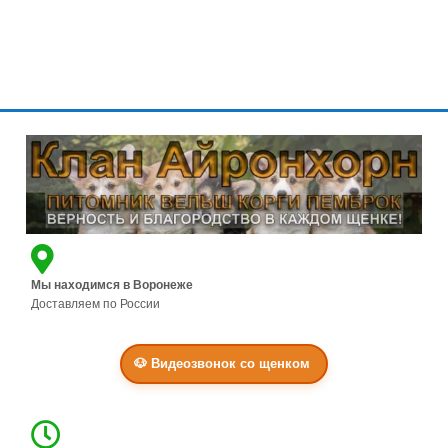
Г
Л
А
В
Н
А
Я
Щ
Е
Н
Мы находимся в Воронеже
К
Доставляем по России
И
Н
🐶 Видеозвонок со щенком
А
Ш
К
Л
А