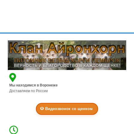
Г
Л
А
В
Н
А
Я
Щ
Е
Н
Мы находимся в Воронеже
К
Доставляем по России
И
Н
🐶 Видеозвонок со щенком
А
Ш
К
Л
А