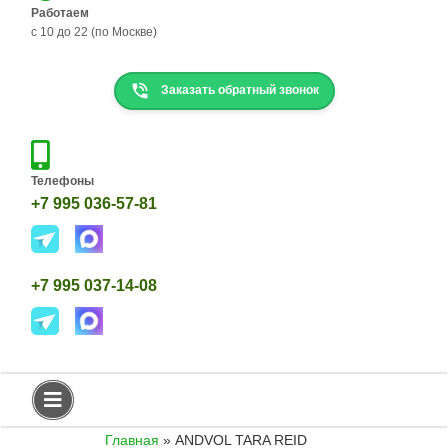
Н
Работаем
с 10 до 22 (по Москве)
К
О
Р
Заказать обратный звонок
Г
И
Д
Е
Телефоны
Т
+7 995 036-57-81
К
И
К
О
+7 995 037-14-08
Р
Г
И
Т
Е
К
А
Главная
»
ANDVOL TARA REID