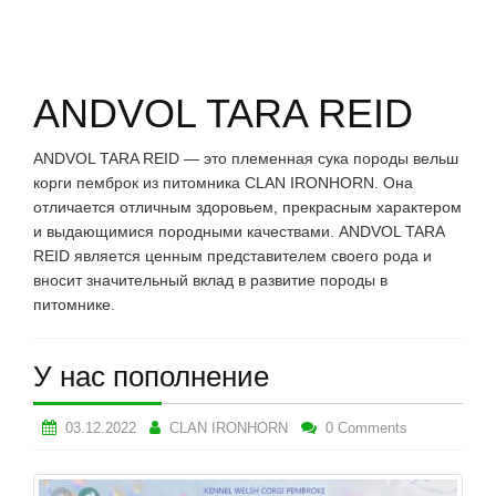
К
О
Н
Т
А
ANDVOL TARA REID
К
Т
Ы
ANDVOL TARA REID — это племенная сука породы вельш
корги пемброк из питомника CLAN IRONHORN. Она
отличается отличным здоровьем, прекрасным характером
и выдающимися породными качествами. ANDVOL TARA
REID является ценным представителем своего рода и
вносит значительный вклад в развитие породы в
питомнике.
У нас пополнение
03.12.2022
CLAN IRONHORN
0 Comments