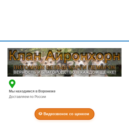
Г
Л
А
В
Н
А
Я
Щ
Е
Н
К
И
Мы находимся в Воронеже
Доставляем по России
Н
А
Ш
🐶 Видеозвонок со щенком
К
Л
А