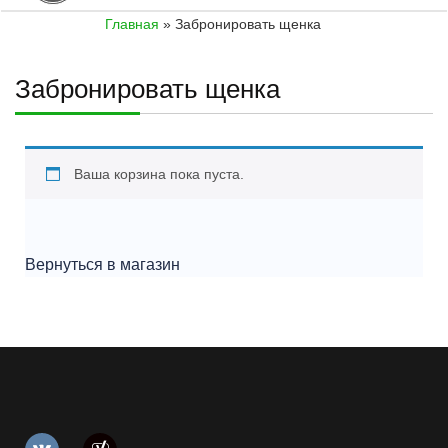
К
Главная
»
Забронировать щенка
О
Н
Т
Забронировать щенка
А
К
Т
Ы
Ваша корзина пока пуста.
Вернуться в магазин