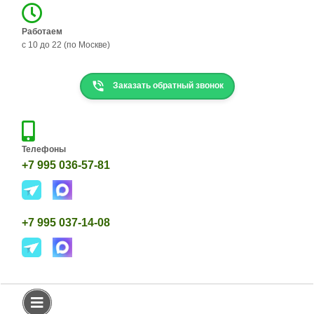
Н
Работаем
К
с 10 до 22 (по Москве)
О
Р
Г
Заказать обратный звонок
И
Д
Е
Т
К
Телефоны
И
+7 995 036-57-81
К
О
Р
+7 995 037-14-08
Г
И
Т
Е
К
А