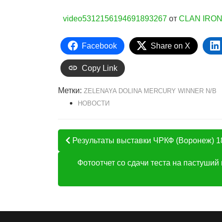
video5312156194691893267
от
CLAN IRO
Facebook
Share on X
Copy Link
Метки:
ZELENAYA DOLINA MERCURY WINNER N/B
НОВОСТИ
Результаты выставки ЧРКФ (Воронеж) 1
Фотоотчет со сдачи теста на пастуш