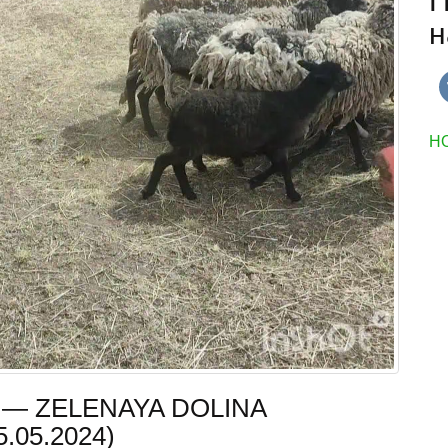
П
н
Н
кт — ZELENAYA DOLINA
05.2024)