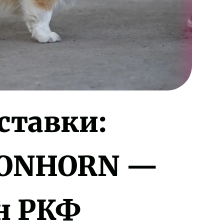
ставки:
RONHORN —
н РКФ