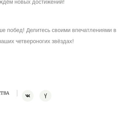
 ждём новых достижений!
е побед! Делитесь своими впечатлениями в
наших четвероногих звёздах!
СТВА